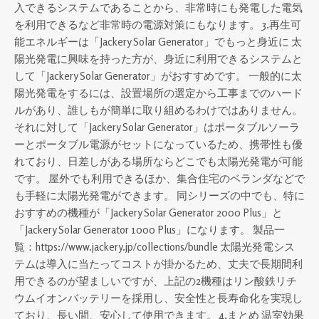
入できるシステムであることから、非常時にも発電した電気
を利用できるなど非常時の電源対策にもなります。 3.再生可
能エネルギーは「Jackery Solar Generator」でもっと身近に 太
陽光発電に興味を持った方が、身近に利用できるシステムと
して「Jackery Solar Generator」がおすすめです。 一般的に太
陽光発電をするには、設置場所の選定から工事までのハード
ルがあり、誰しもが簡単に取り組めるわけではありません。
それに対して「Jackery Solar Generator」はポータブルソーラ
ーとポータブル電源がセットになっているため、携帯性も優
れており、日差しがある場所ならどこでも太陽光発電が可能
です。 屋外でも利用できるほか、集合住宅のベランダなどで
も手軽に太陽光発電ができます。 同シリーズの中でも、特に
おすすめの機種が「Jackery Solar Generator 2000 Plus」と
「Jackery Solar Generator 1000 Plus」になります。 製品一
覧：https://www.jackery.jp/collections/bundle 太陽光発電シス
テムは導入に当たってコストが掛かるため、丈夫で長期間利
用できるのが望ましいですが、上記の2機種はリン酸鉄リチ
ウムイオンバッテリーを採用し、安全性と長寿命化を実現し
ており、長い間、安心して使用できます。 4.まとめ 温室効果