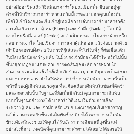
อย่างมืออาชีพแล้ว วิธีเล่นบาคาร่าโดยละเอียดนั้น มีบอกอยู่ทุก
ค่ายที่ให้บริการบาคาร่า หากแต่วันนี้เราจะมาบอกคุณเบื้องต้น
เพื่อให้เข้าใจก่อนจะเริ่มเข้าสู่เทคนิคการเล่นบาคาร่า บาคาร่าคือ
การเดิมพันระหว่างผู้เล่น (Player) และเจ้ามือ (Banker) โดยมีผู้
แจกไพ่หรือดีลเลอร์ (Dealer) จะดำเนินการแจกไพ่อย่างน้อย 2 ใบ
สลับการแจกไพ่ โดยเริ่มจากการแจกผู้เล่นก่อน แล้วค่อยตามด้วย
เจ้ามือ จนครบฝั่งละ 2 ใบ การที่ผู้เล่นจะจั่วไพ่ใบที่ 3 ก็ต่อเมื่อแต้ม
ในมือเหลือน้อยกว่า 5 แต้ม ในฝั่งของเจ้ามือจะได้จั่วไพ่ หรือไม่นั้น
ขึ้นอยู่กับกฎของแต่ละค่าย การตัดสินผู้ชนะคือ การที่ฝ่ายใด
สามารถรวมแต้มแล้วใกล้เคียงกับจำนวน 9 มากที่สุด จะเป็นผู้ชนะ
แต่จะ เล่นบาคาร่ายังไงให้ชนะ ล่ะ? ซึ่งการเดิมพันบาคาร่านั้นเป็น
หน้าที่ของผู้เดิมพันอย่างคุณ ที่จะต้องเลือกเดิมพันในช่องที่คิดว่า
ผลจะออกเช่นนั้น ในฐานะที่ยังเป็นมือใหม่ คุณสามารถเดิมพัน
แบบพื้นฐานอย่างง่ายได้ บาคาร่า วิธีเล่น เริ่มด้วยการเลือก
ระหว่าง ผู้เล่น และ เจ้ามือ หรือ เสมอ แต่หากคุณเริ่มเชี่ยวชาญ
แล้วก็สามารถขยับขึ้นไปเดิมพันข้างเคียงได้ เพราะการเดิมพัน
ข้างเคียงนั้นจะช่วยให้คุณได้รับอัตราการเดิมพันที่สูงขึ้น แต่
อย่างไรก็ตาม เทคนิคที่คุณสามารถทำตามได้เลย ไม่ต้องรอให้