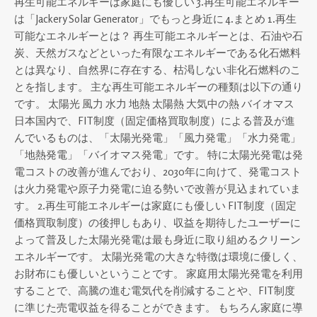
再生可能エネルギーは家庭にも優しい 3.再生可能エネルギー
は「Jackery Solar Generator」でもっと身近に 4.まとめ 1.再生
可能なエネルギーとは？ 再生可能エネルギーとは、石油や石
炭、天然ガスなどといった有限なエネルギーである化石燃料
とは異なり、自然界に存在する、枯渇しない非化石燃料のこ
とを指します。 主な再生可能エネルギーの種類は以下の通り
です。 太陽光 風力 水力 地熱 太陽熱 大気中の熱 バイオマス
日本国内で、FIT制度（固定価格買取制度）による普及が進
んでいるものは、「太陽光発電」「風力発電」「水力発電」
「地熱発電」「バイオマス発電」です。 特に太陽光発電は発
電コストの改善が進んでおり、2030年に向けて、発電コスト
は火力発電や原子力発電に迫る勢いで改善が見込まれていま
す。 2.再生可能エネルギーは家庭にも優しい FIT制度（固定
価格買取制度）の後押しもあり、収益を期待したユーザーに
よって普及した太陽光発電は最も身近に取り組めるクリーン
エネルギーです。 太陽光発電の大きな特徴は環境に優しく、
お財布にも優しいということです。 家庭用太陽光発電を利用
することで、高騰の進む電気代を削減することや、FIT制度
に準じた売電収益を得ることができます。 もちろん家庭に導