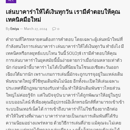
เล่นบาคาร่าให้ได้เงินทุกวัน เรามีคำตอบให้คุณ
เทคนิคมือใหม่
By
Emiya
March 27, 2024
0
คำถามที่ใครหลายคนต้องการคำตอบ โดยเฉพาะผู้เล่นหน้าใหม่ที่
กำลังสนใจการเล่นบาคาร่า เล่นบาคาร่าให้ได้เงินทุกวัน ทำยังไง มี
เทคนิคหรือกลยุทธ์แบบไหน วันนี้ SOLO78 เรามีคำตอบให้คุณ
การเล่นบาคาร่าในยุคสมัยนี้นั้นง่ายดายกว่าเมื่อก่อนหลายเท่าตัว
นัก ก่อนหน้านี้บาคาร่า ไม่ได้เป็นที่นิยมในโซนเอเชียตะวันออก
เฉียงใต้มากนัก เพราะเกมการเล่นนี้มักจะถูกบรรจุอยู่ในแหล่งเดิม
พันขนาดใหญ่ ที่ใช้ทุนเดิมพันไม่น้อย อีกทั้งจะเปิดให้เล่นเฉพาะ
ประเทศที่มีกฎหมายรองรับเท่านั้น ทำให้นักเดิมพันชาวไทยส่วน
ใหญ่ไม่ค่อยรู้จัก แต่ในปัจจุบัน บาคาร่าได้ถูกพัฒนาให้อยู่ในรูป
แบบออนไลน์ ที่เพียงคุณมีอุปกรณ์อิเล็กทรอนิกส์ที่สามารถเข้าเข้า
ระบบอินเทอร์เน็ตได้ การเข้าถึงบาคาร่าก็ไม่ใช่เรื่องยากอีกต่อ
ทำให้ในช่วงที่ผ่านมา บาคาร่ากลายเป็นเกมการเดิมพันที่ได้รับ
ความนิยมอย่างแพร่หลาย ด้วยวิธีการเล่นที่ง่าย แม้คุณจะไม่เคย
เล่นเลย แต่หากได้ทดลองเล่นเพียง 2-3 ครั้ง ก็สามารถเข้าเล่นได้