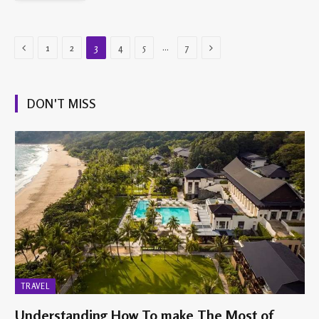
Previous
Next
…
1
2
3
4
5
7
DON'T MISS
TRAVEL
Understanding How To make The Most of