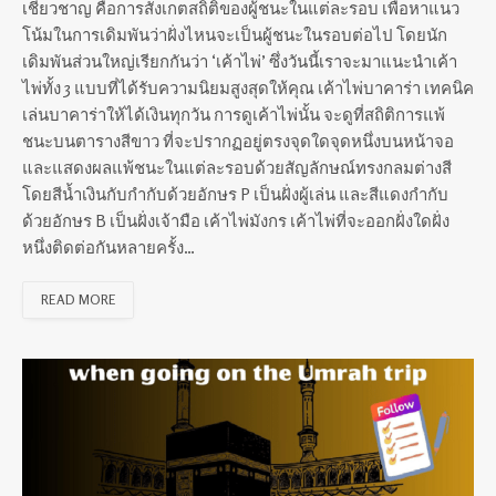
เชี่ยวชาญ คือการสังเกตสถิติของผู้ชนะในแต่ละรอบ เพื่อหาแนว
โน้มในการเดิมพันว่าฝั่งไหนจะเป็นผู้ชนะในรอบต่อไป โดยนัก
เดิมพันส่วนใหญ่เรียกกันว่า ‘เค้าไพ่’ ซึ่งวันนี้เราจะมาแนะนำเค้า
ไพ่ทั้ง 3 แบบที่ได้รับความนิยมสูงสุดให้คุณ เค้าไพ่บาคาร่า เทคนิค
เล่นบาคาร่าให้ได้เงินทุกวัน การดูเค้าไพ่นั้น จะดูที่สถิติการแพ้
ชนะบนตารางสีขาว ที่จะปรากฏอยู่ตรงจุดใดจุดหนึ่งบนหน้าจอ
และแสดงผลแพ้ชนะในแต่ละรอบด้วยสัญลักษณ์ทรงกลมต่างสี
โดยสีน้ำเงินกับกำกับด้วยอักษร P เป็นฝั่งผู้เล่น และสีแดงกำกับ
ด้วยอักษร B เป็นฝั่งเจ้ามือ เค้าไพ่มังกร เค้าไพ่ที่จะออกฝั่งใดฝั่ง
หนึ่งติดต่อกันหลายครั้ง…
READ MORE